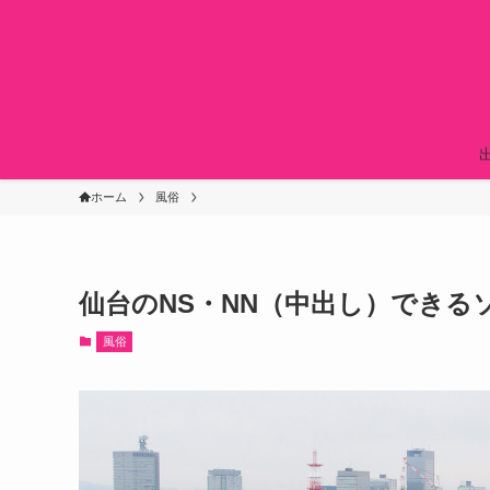
ホーム
風俗
仙台のNS・NN（中出し）できる
風俗