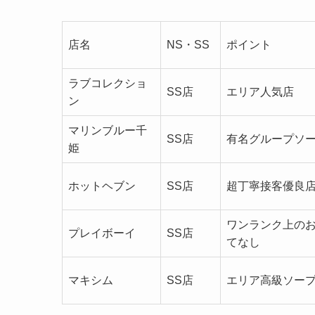
店名
NS・SS
ポイント
ラブコレクショ
SS店
エリア人気店
ン
マリンブルー千
SS店
有名グループソ
姫
ホットヘブン
SS店
超丁寧接客優良
ワンランク上の
プレイボーイ
SS店
てなし
マキシム
SS店
エリア高級ソー