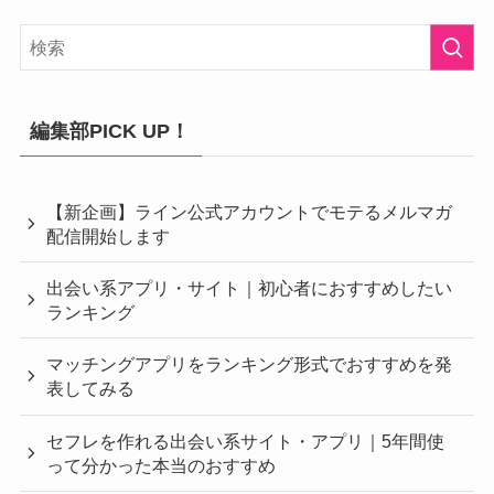
編集部PICK UP！
【新企画】ライン公式アカウントでモテるメルマガ
配信開始します
出会い系アプリ・サイト｜初心者におすすめしたい
ランキング
マッチングアプリをランキング形式でおすすめを発
表してみる
セフレを作れる出会い系サイト・アプリ｜5年間使
って分かった本当のおすすめ