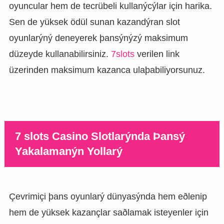
oyuncular hem de tecrübeli kullanýcýlar için harika.
Sen de yüksek ödül sunan kazandýran slot
oyunlarýný deneyerek þansýnýzý maksimum
düzeyde kullanabilirsiniz.
7slots
verilen link
üzerinden maksimum kazanca ulaþabiliyorsunuz.
7 slots Casino Slotlarýnda Þansý
Yakalamanýn Yollarý
Çevrimiçi þans oyunlarý dünyasýnda hem eðlenip
hem de yüksek kazançlar saðlamak isteyenler için