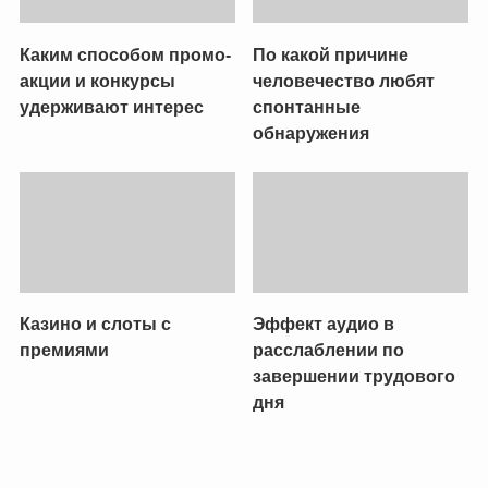
Каким способом промо-
По какой причине
акции и конкурсы
человечество любят
удерживают интерес
спонтанные
обнаружения
Казино и слоты с
Эффект аудио в
премиями
расслаблении по
завершении трудового
дня