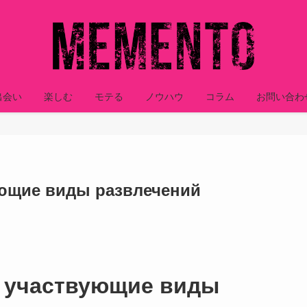
出会い
楽しむ
モテる
ノウハウ
コラム
お問い合わ
ющие виды развлечений
 участвующие виды