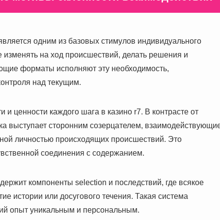
является одним из базовых стимулов индивидуального
е изменять на ход происшествий, делать решения и
ующие форматы исполняют эту необходимость,
онтроля над текущим.
 и ценности каждого шага в казино r7. В контрасте от
ика выступает сторонним созерцателем, взаимодействующи
вной личностью происходящих происшествий. Это
увственной соединения с содержанием.
ержит компоненты selection и последствий, где всякое
ие истории или досугового течения. Такая система
кий опыт уникальным и персональным.