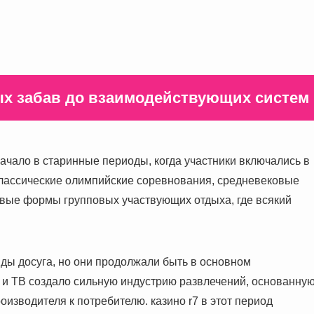
вых забав до взаимодействующих систем
ачало в старинные периоды, когда участники включались в
Классические олимпийские соревнования, средневековые
рвые формы групповых участвующих отдыха, где всякий
ы досуга, но они продолжали быть в основном
 и ТВ создало сильную индустрию развлечений, основанну
изводителя к потребителю. казино r7 в этот период