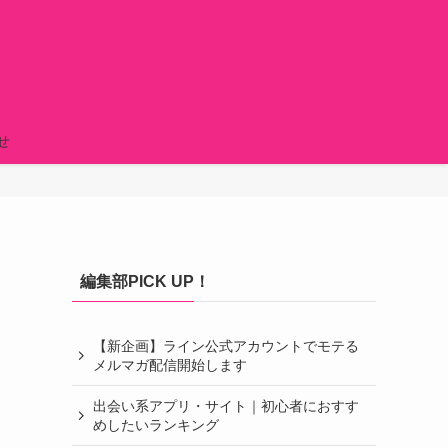
せ
編集部PICK UP！
【新企画】ライン公式アカウントでモテる
メルマガ配信開始します
出会い系アプリ・サイト｜初心者におすす
めしたいランキング