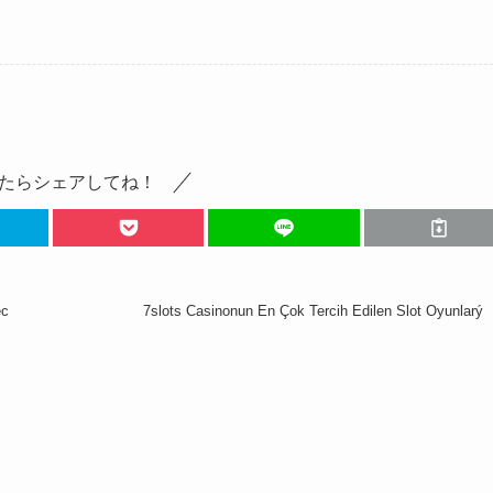
たらシェアしてね！
ес
7slots Casinonun En Çok Tercih Edilen Slot Oyunlarý