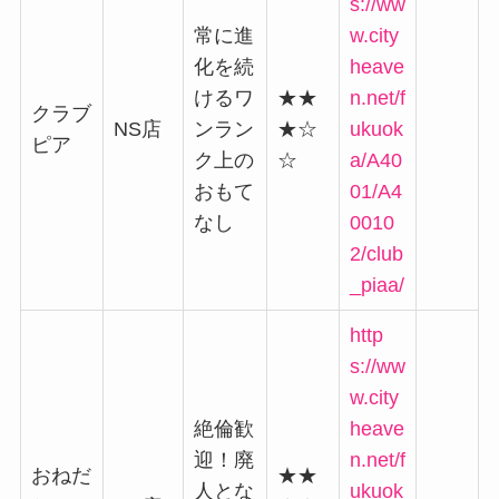
s://ww
常に進
w.city
化を続
heave
けるワ
★★
n.net/f
クラブ
NS店
ンラン
★☆
ukuok
ピア
ク上の
☆
a/A40
おもて
01/A4
なし
0010
2/club
_piaa/
http
s://ww
w.city
絶倫歓
heave
迎！廃
n.net/f
おねだ
★★
人とな
ukuok