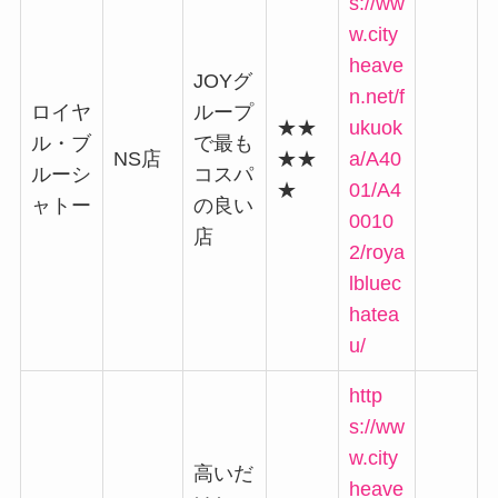
s://ww
w.city
heave
JOYグ
n.net/f
ロイヤ
ループ
★★
ukuok
ル・ブ
で最も
NS店
★★
a/A40
ルーシ
コスパ
★
01/A4
ャトー
の良い
0010
店
2/roya
lbluec
hatea
u/
http
s://ww
w.city
高いだ
heave