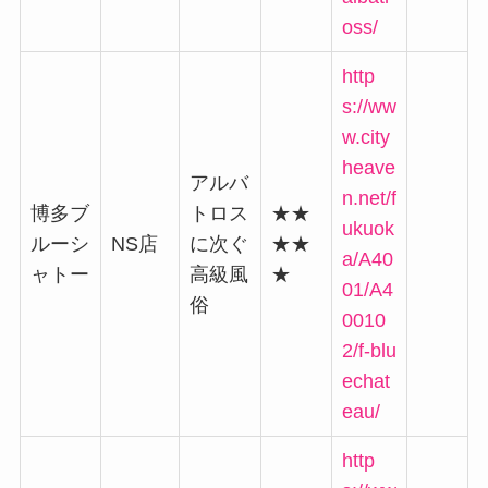
oss/
http
s://ww
w.city
heave
アルバ
n.net/f
博多ブ
トロス
★★
ukuok
ルーシ
NS店
に次ぐ
★★
a/A40
ャトー
高級風
★
01/A4
俗
0010
2/f-blu
echat
eau/
http