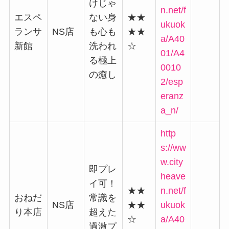
けじゃ
n.net/f
エスペ
ない身
★★
ukuok
ランサ
NS店
も心も
★★
a/A40
新館
洗われ
☆
01/A4
る極上
0010
の癒し
2/esp
eranz
a_n/
http
s://ww
w.city
即プレ
heave
イ可！
★★
n.net/f
おねだ
常識を
NS店
★★
ukuok
り本店
超えた
☆
a/A40
過激プ