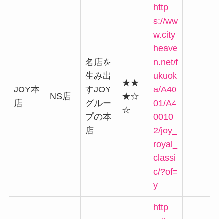
http
s://ww
w.city
heave
名店を
n.net/f
生み出
ukuok
★★
JOY本
すJOY
a/A40
NS店
★☆
店
グルー
01/A4
☆
プの本
0010
店
2/joy_
royal_
classi
c/?of=
y
http