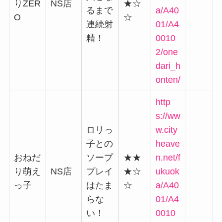
りZER
NS店
★☆
るまで
a/A40
O
☆
連続射
01/A4
精！
0010
2/one
dari_h
onten/
http
s://ww
ロリっ
w.city
子との
heave
おねだ
ソープ
★★
n.net/f
り萌え
NS店
プレイ
★☆
ukuok
っ子
はたま
☆
a/A40
らな
01/A4
い！
0010