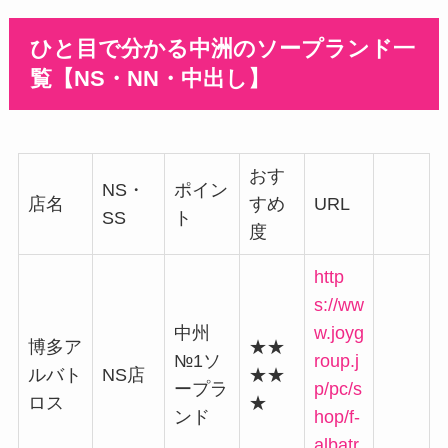
ひと目で分かる中洲のソープランド一
覧【NS・NN・中出し】
おす
NS・
ポイン
店名
すめ
URL
SS
ト
度
http
s://ww
中州
w.joyg
博多ア
★★
№1ソ
roup.j
ルバト
NS店
★★
ープラ
p/pc/s
ロス
★
ンド
hop/f-
albatr