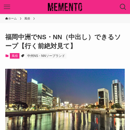
ホーム
風俗
福岡中洲でNS・NN（中出し）できるソ
ープ【行く前絶対見て】
風俗
中州NS・NNソープランド