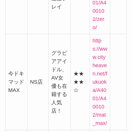
01/A4
レイ
0010
2/zer
o/
http
s://ww
グラビ
w.city
アアイ
heave
ドル、
今ドキ
★★
n.net/f
AV女
マッド
NS店
★★
ukuok
優も在
MAX
☆
a/A40
籍する
01/A4
人気
0010
店！
2/mat
_max/