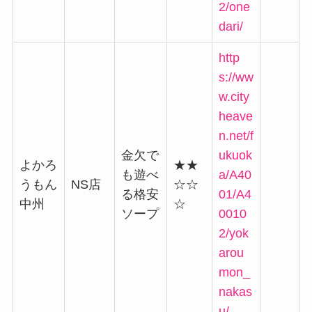
2/one
dari/
http
s://ww
w.city
heave
n.net/f
金欠で
ukuok
よかろ
★★
も遊べ
a/A40
うもん
NS店
☆☆
る格安
01/A4
中州
☆
ソープ
0010
2/yok
arou
mon_
nakas
u/