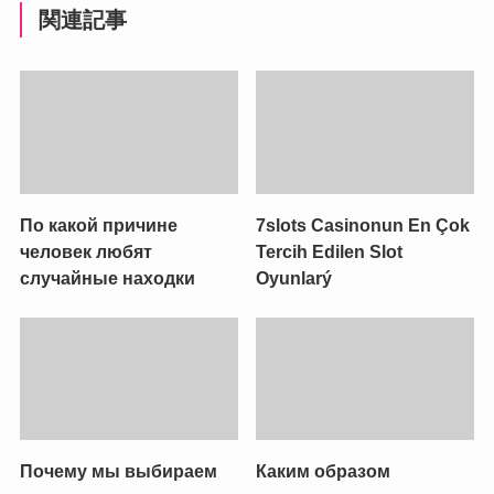
関連記事
По какой причине
7slots Casinonun En Çok
человек любят
Tercih Edilen Slot
случайные находки
Oyunlarý
Почему мы выбираем
Каким образом