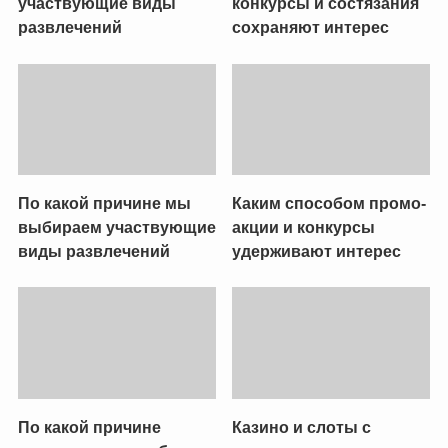
участвующие виды
конкурсы и состязания
развлечений
сохраняют интерес
По какой причине мы
Каким способом промо-
выбираем участвующие
акции и конкурсы
виды развлечений
удерживают интерес
По какой причине
Казино и слоты с