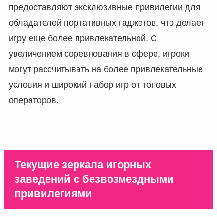
предоставляют эксклюзивные привилегии для
обладателей портативных гаджетов, что делает
игру еще более привлекательной. С
увеличением соревнования в сфере, игроки
могут рассчитывать на более привлекательные
условия и широкий набор игр от топовых
операторов.
Текущие зеркала игорных
заведений с безвозмездными
привилегиями