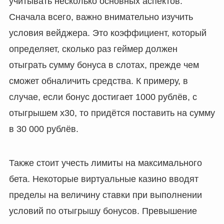
учитывать несколько основных аспектов.
Сначала всего, важно внимательно изучить
условия вейджера. Это коэффициент, который
определяет, сколько раз геймер должен
отыграть сумму бонуса в слотах, прежде чем
сможет обналичить средства. К примеру, в
случае, если бонус достигает 1000 рублёв, с
отыгрышем x30, то придётся поставить на сумму
в 30 000 рублёв.
Также стоит учесть лимиты на максимального
бета. Некоторые виртуальные казино вводят
пределы на величину ставки при выполнении
условий по отыгрышу бонусов. Превышение