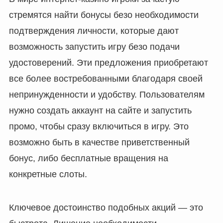
стремятся найти бонусы безо необходимости
подтверждения личности, которые дают
возможность запустить игру безо подачи
удостоверений. Эти предложения приобретают
все более востребованными благодаря своей
непринужденности и удобству. Пользователям
нужно создать аккаунт на сайте и запустить
промо, чтобы сразу включиться в игру. Это
возможно быть в качестве приветственный
бонус, либо бесплатные вращения на
конкретные слоты.
Ключевое достоинство подобных акций — это