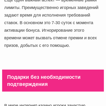
Ещё один важный аспект — временные рамки
лимиты. Преимущественно игорных заведений
задают время для исполнения требований
ставок. В основном это 7-30 суток с момента
активации бонуса. Игнорирование этого
времени может вызвать отмене премии и всех
призов, добытых с его помощью.
Подарки без необходимости
подтверждения
В мире интернет-казино игроки зачастую