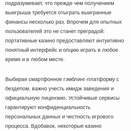
подразумевает, что прежде чем получением
выигрыша требуется отыграть выигранные
финансы несколько раз. Впрочем для опытных
пользователей это не станет преградой:
портативные казино предоставляют интуитивно
понятный интерфейс и опцию играть в любое
время и в любом месте.
Выбирая смартфонное гэмблинг-платформу с
бездепом, важно учесть имидж заведения и
официальную лицензию. Устойчивые сервисы
гарантируют конфиденциальность
персональных данных и честность игрового
процесса. Вдобавок, некоторые казино