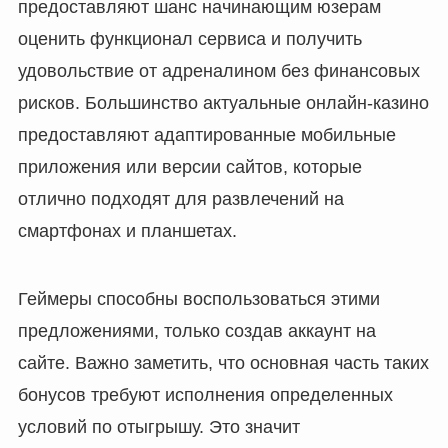
предоставляют шанс начинающим юзерам
оценить функционал сервиса и получить
удовольствие от адреналином без финансовых
рисков. Большинство актуальные онлайн-казино
предоставляют адаптированные мобильные
приложения или версии сайтов, которые
отлично подходят для развлечений на
смартфонах и планшетах.
Геймеры способны воспользоваться этими
предложениями, только создав аккаунт на
сайте. Важно заметить, что основная часть таких
бонусов требуют исполнения определенных
условий по отыгрышу. Это значит