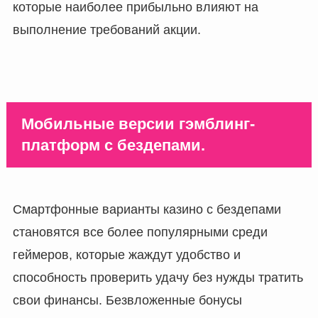
которые наиболее прибыльно влияют на
выполнение требований акции.
Мобильные версии гэмблинг-
платформ с бездепами.
Смартфонные варианты казино с бездепами
становятся все более популярными среди
геймеров, которые жаждут удобство и
способность проверить удачу без нужды тратить
свои финансы. Безвложенные бонусы