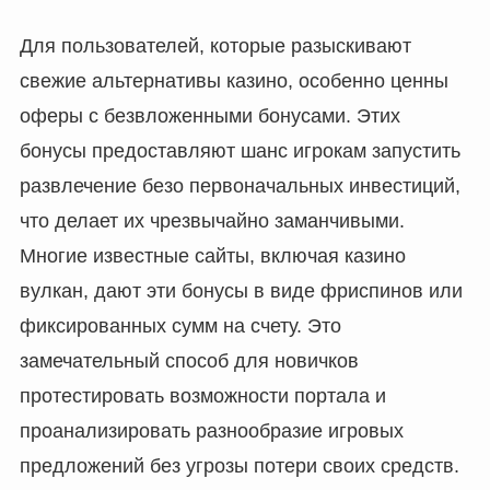
Для пользователей, которые разыскивают
свежие альтернативы казино, особенно ценны
оферы с безвложенными бонусами. Этих
бонусы предоставляют шанс игрокам запустить
развлечение безо первоначальных инвестиций,
что делает их чрезвычайно заманчивыми.
Многие известные сайты, включая казино
вулкан, дают эти бонусы в виде фриспинов или
фиксированных сумм на счету. Это
замечательный способ для новичков
протестировать возможности портала и
проанализировать разнообразие игровых
предложений без угрозы потери своих средств.