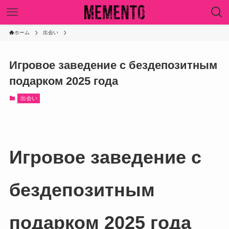
ホーム
出会い
Игровое заведение с бездепозитным
подарком 2025 года
出会い
Игровое заведение с
бездепозитным
подарком 2025 года