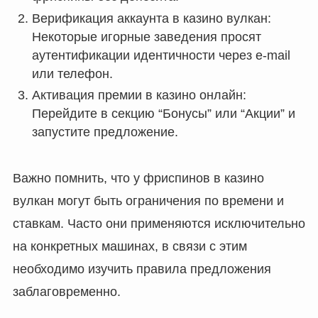
Верификация аккаунта в казино вулкан:
Некоторые игорные заведения просят
аутентификации идентичности через e-mail
или телефон.
Активация премии в казино онлайн:
Перейдите в секцию “Бонусы” или “Акции” и
запустите предложение.
Важно помнить, что у фриспинов в казино
вулкан могут быть ограничения по времени и
ставкам. Часто они применяются исключительно
на конкретных машинах, в связи с этим
необходимо изучить правила предложения
заблаговременно.