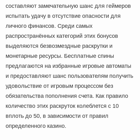
составляют замечательную шанс для геймеров
испытать удачу в отсутствие опасности для
личного финансов. Среди самых
распространённых категорий этих бонусов
выделяются безвозмездные раскрутки и
монетарные ресурсы. Бесплатные спины
предлагаются на избранные игровые автоматы
и предоставляют шанс пользователям получить
удовольствие от игровым процессом без
обязательства пополнения счета. Как правило
количество этих раскруток колеблется с 10
вплоть до 50, в зависимости от правил
определенного казино.