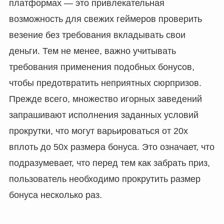
платформах — это привлекательная
возможность для свежих геймеров проверить
везение без требования вкладывать свои
деньги. Тем не менее, важно учитывать
требования применения подобных бонусов,
чтобы предотвратить неприятных сюрпризов.
Прежде всего, множество игорных заведений
запрашивают исполнения заданных условий
прокрутки, что могут варьироваться от 20x
вплоть до 50x размера бонуса. Это означает, что
подразумевает, что перед тем как забрать приз,
пользователь необходимо прокрутить размер
бонуса несколько раз.