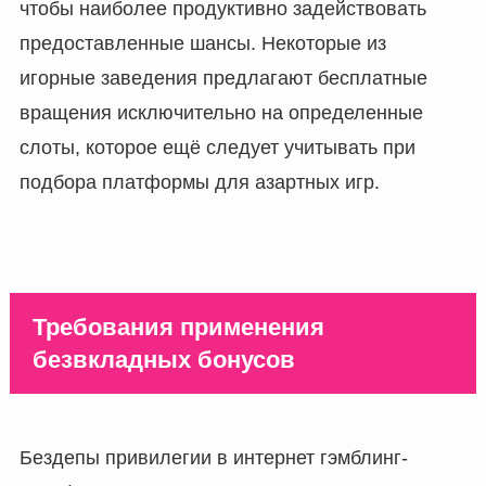
чтобы наиболее продуктивно задействовать
предоставленные шансы. Некоторые из
игорные заведения предлагают бесплатные
вращения исключительно на определенные
слоты, которое ещё следует учитывать при
подбора платформы для азартных игр.
Требования применения
безвкладных бонусов
Бездепы привилегии в интернет гэмблинг-