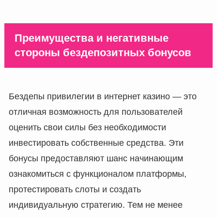
Преимущества и негативные
стороны бездепозитных бонусов
Бездепы привилегии в интернет казино — это
отличная возможность для пользователей
оценить свои силы без необходимости
инвестировать собственные средства. Эти
бонусы предоставляют шанс начинающим
ознакомиться с функционалом платформы,
протестировать слоты и создать
индивидуальную стратегию. Тем не менее