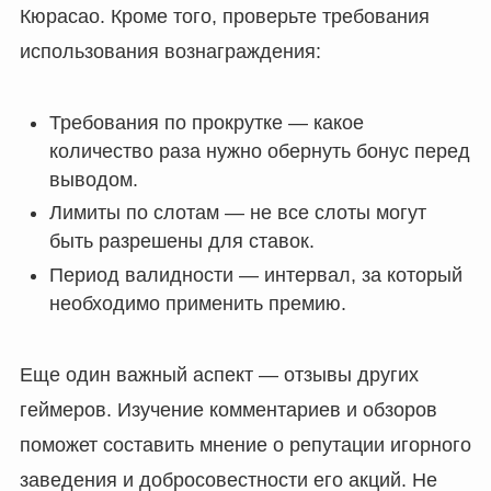
Кюрасао. Кроме того, проверьте требования
использования вознаграждения:
Требования по прокрутке — какое
количество раза нужно обернуть бонус перед
выводом.
Лимиты по слотам — не все слоты могут
быть разрешены для ставок.
Период валидности — интервал, за который
необходимо применить премию.
Еще один важный аспект — отзывы других
геймеров. Изучение комментариев и обзоров
поможет составить мнение о репутации игорного
заведения и добросовестности его акций. Не