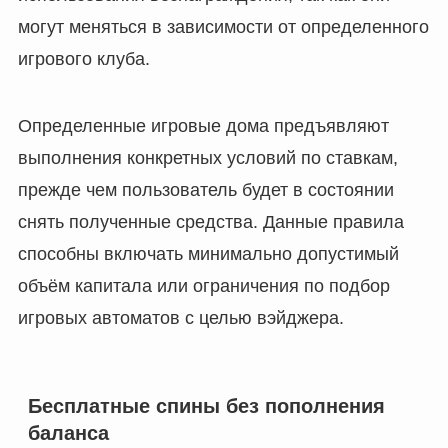
могут меняться в зависимости от определенного
игрового клуба.
Определенные игровые дома предъявляют
выполнения конкретных условий по ставкам,
прежде чем пользователь будет в состоянии
снять полученные средства. Данные правила
способны включать минимально допустимый
объём капитала или ограничения по подбор
игровых автоматов с целью вэйджера.
Бесплатные спины без пополнения
баланса