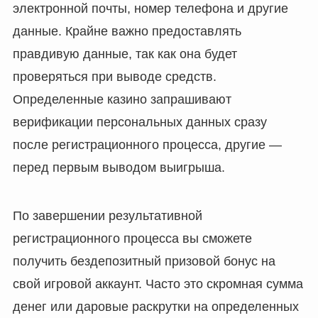
электронной почты, номер телефона и другие
данные. Крайне важно предоставлять
правдивую данные, так как она будет
проверяться при выводе средств.
Определенные казино запрашивают
верификации персональных данных сразу
после регистрационного процесса, другие —
перед первым выводом выигрыша.
По завершении результативной
регистрационного процесса вы сможете
получить бездепозитный призовой бонус на
свой игровой аккаунт. Часто это скромная сумма
денег или даровые раскрутки на определенных