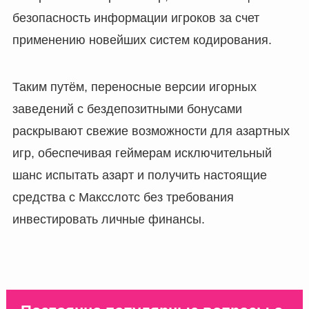
безопасность информации игроков за счет
применению новейших систем кодирования.
Таким путём, переносные версии игорных
заведений с бездепозитными бонусами
раскрывают свежие возможности для азартных
игр, обеспечивая геймерам исключительный
шанс испытать азарт и получить настоящие
средства с Максслотс без требования
инвестировать личные финансы.