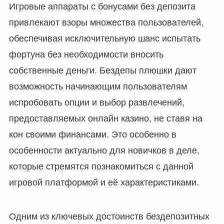
Игровые аппараты с бонусами без депозита
привлекают взоры множества пользователей,
обеспечивая исключительную шанс испытать
фортуна без необходимости вносить
собственные деньги. Бездепы плюшки дают
возможность начинающим пользователям
испробовать опции и выбор развлечений,
предоставляемых онлайн казино, не ставя на
кон своими финансами. Это особенно в
особенности актуально для новичков в деле,
которые стремятся познакомиться с данной
игровой платформой и её характеристиками.
Одним из ключевых достоинств бездепозитных