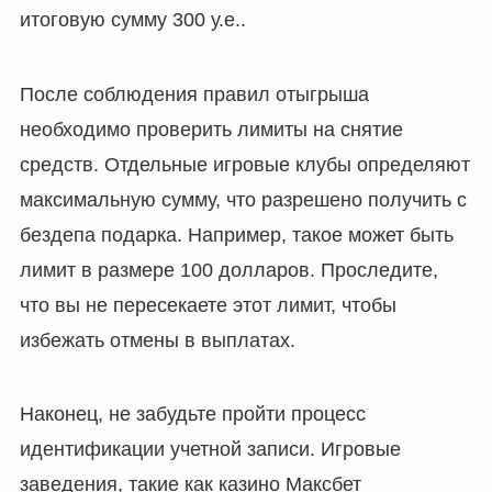
итоговую сумму 300 у.е..
После соблюдения правил отыгрыша
необходимо проверить лимиты на снятие
средств. Отдельные игровые клубы определяют
максимальную сумму, что разрешено получить с
бездепа подарка. Например, такое может быть
лимит в размере 100 долларов. Проследите,
что вы не пересекаете этот лимит, чтобы
избежать отмены в выплатах.
Наконец, не забудьте пройти процесс
идентификации учетной записи. Игровые
заведения, такие как казино Максбет